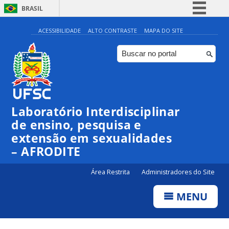
BRASIL
Simplifique!
ACESSIBILIDADE
ALTO CONTRASTE
MAPA DO SITE
Comunica BR
Participe
Acesso à informação
Legislação
Laboratório Interdisciplinar
Canais
de ensino, pesquisa e
extensão em sexualidades
– AFRODITE
Área Restrita
Administradores do Site
MENU